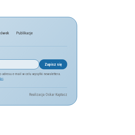
acówek
Publikacje
Zapisz się
adresu e-mail w celu wysyłki newslettera.
ści
.
Realizacja Oskar Kaptacz