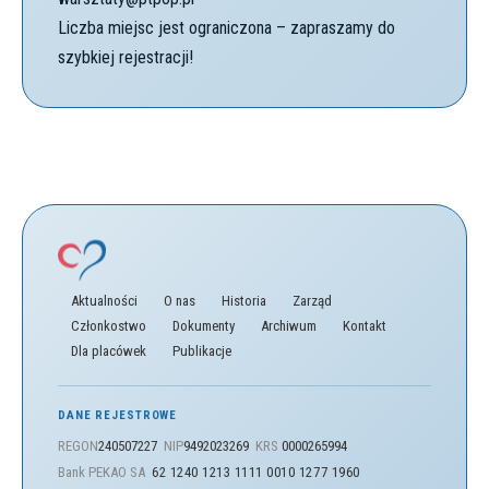
Liczba miejsc jest ograniczona – zapraszamy do
szybkiej rejestracji!
Aktualności
O nas
Historia
Zarząd
Członkostwo
Dokumenty
Archiwum
Kontakt
Dla placówek
Publikacje
DANE REJESTROWE
REGON
240507227
NIP
9492023269
KRS
0000265994
Bank PEKAO SA
62 1240 1213 1111 0010 1277 1960