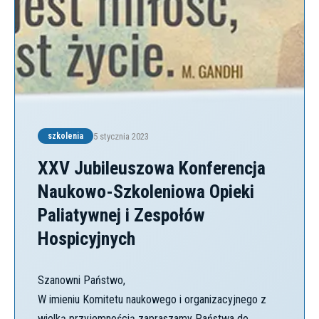
5 stycznia 2023
szkolenia
XXV Jubileuszowa Konferencja
Naukowo-Szkoleniowa Opieki
Paliatywnej i Zespołów
Hospicyjnych
Szanowni Państwo,
W imieniu Komitetu naukowego i organizacyjnego z
wielką przyjemnością zapraszamy Państwa do