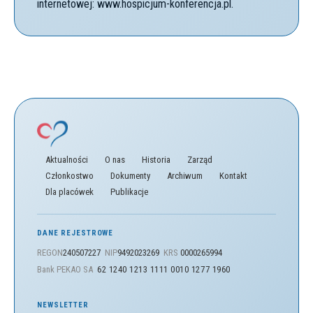
internetowej: www.hospicjum-konferencja.pl.
Aktualności
O nas
Historia
Zarząd
Członkostwo
Dokumenty
Archiwum
Kontakt
Dla placówek
Publikacje
DANE REJESTROWE
REGON
240507227
NIP
9492023269
KRS
0000265994
Bank PEKAO SA
62 1240 1213 1111 0010 1277 1960
NEWSLETTER