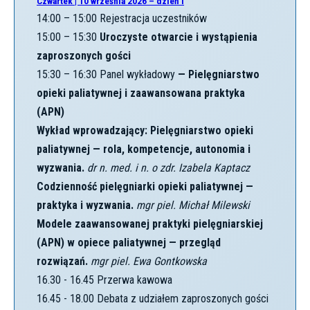
Czwartek | 10 września 2026 – dzień I
14:00 – 15:00 Rejestracja uczestników
15:00 – 15:30
Uroczyste otwarcie i wystąpienia
zaproszonych gości
15:30 – 16:30 Panel wykładowy
— Pielęgniarstwo
opieki paliatywnej i zaawansowana praktyka
(APN)
Wykład wprowadzający: Pielęgniarstwo opieki
paliatywnej — rola, kompetencje, autonomia i
wyzwania.
dr n. med. i n. o zdr. Izabela Kaptacz
Codzienność pielęgniarki opieki paliatywnej —
praktyka i wyzwania.
mgr piel. Michał Milewski
Modele zaawansowanej praktyki pielęgniarskiej
(APN) w opiece paliatywnej — przegląd
rozwiązań.
mgr piel. Ewa Gontkowska
16.30 - 16.45 Przerwa kawowa
16.45 - 18.00 Debata z udziałem zaproszonych gości