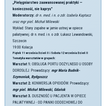
„Pielęgniarstwo zaawansowanej praktyki —
konieczność, nie kaprys"
Moderatorzy:
dr n. med. i n. o zdr. Izabela Kaptacz
oraz mgr piel. Michał Milewski
Wykład: Stany zapalne w jamie ustnej w opiece
paliatywnej. dr n. med. i n. o zdr. Łukasz Lewandowski,
Szczecin
19:00 Kolacja
Piątek 11 września
Dzień II
i Sobota 12 września
Dzień II
Tematyka warsztatów w grupach:
Warsztat 1:
OBSŁUGA PORTU DOŻYLNEGO U OSOBY
DOROSŁEJ. Prowadzący:
mgr Maria Budnik-
Szymoniuk, Bydgoszcz
Warsztat 2:
KONWERSJA OPIOIDÓW. Prowadzący:
mgr piel. Michał Milewski, Gdańsk
Warsztat 3.
DUSZNOŚĆ U PACJENTA W OPIECE
PALIATYWNEJ - OD PANIKI ODDECHOWEJ DO